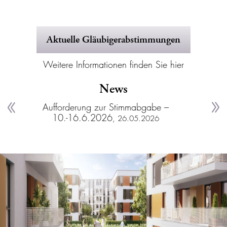
Aktuelle Gläubigerabstimmungen
Weitere Informationen finden Sie hier
News
be –
1. Zwischenbericht der Team Treuhand
Beschl
GmbH
ohne
26
, 13.03.2026